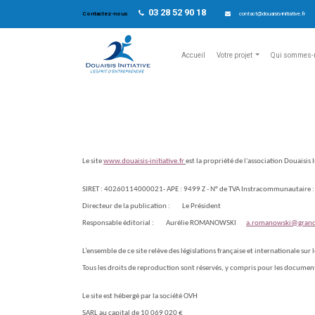
03 28 52 90 18
Contactez-nous
contact@douaisis-initiative.fr
Accueil
Votre projet
Qui sommes-
Le site
www.douaisis-initiative.fr
est la propriété de l'association Douaisis
SIRET : 40260114000021- APE : 9499 Z - N° de TVA Instracommunautair
Directeur de la publication :
Le Président
Responsable éditorial :
Aurélie ROMANOWSKI
a.romanowski@grand-l
L’ensemble de ce site relève des législations française et internationale sur 
Tous les droits de reproduction sont réservés, y compris pour les docum
Le site est hébergé par la société OVH
SARL au capital de 10 069 020 €