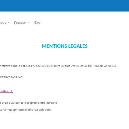
nous
S'engager
Blog
MENTIONS LEGALES
 Initiative dont le siège se situe au 100 Rue Pierre Dubois 59500 Douai (Tél. : 03 28 52 90 21)
e : FR75402601140
ille.cc.fr
le droit d’auteur et la propriété intellectuelle.
ents iconographiques et photographiques.