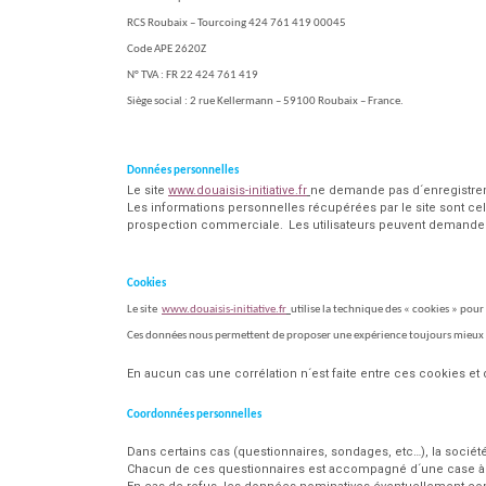
RCS Roubaix – Tourcoing 424 761 419 00045
Code APE 2620Z
N° TVA : FR 22 424 761 419
Siège social : 2 rue Kellermann – 59100 Roubaix – France.
Données personnelles
Le site
www.douaisis-initiative.fr
ne demande pas d´enregistreme
Les informations personnelles récupérées par le site sont cell
prospection commerciale.
Les utilisateurs peuvent demander
Cookies
Le site
www.douaisis-initiative.fr
utilise la technique des « cookies » pour
Ces données nous permettent de proposer une expérience toujours mieux 
En aucun cas une corrélation n´est faite entre ces cookies et 
Coordonnées personnelles
Dans certains cas (questionnaires, sondages, etc…), la sociét
Chacun de ces questionnaires est accompagné d´une case à coc