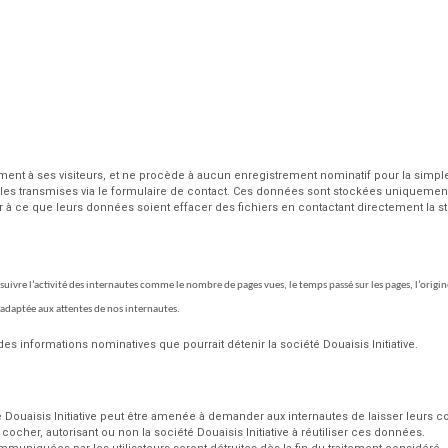
nt à ses visiteurs, et ne procède à aucun enregistrement nominatif pour la simpl
es transmises via le formulaire de contact. Ces données sont stockées uniquement pa
 à ce que leurs données soient effacer des fichiers en contactant directement la st
 suivre l’activité des internautes comme le nombre de pages vues, le temps passé sur les pages, l’origine
adaptée aux attentes de nos internautes.
des informations nominatives que pourrait détenir la société Douaisis Initiative.
é Douaisis Initiative peut être amenée à demander aux internautes de laisser leurs 
her, autorisant ou non la société Douaisis Initiative à réutiliser ces données.