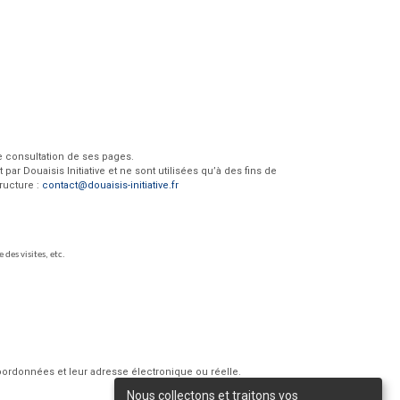
e consultation de ses pages.
r Douaisis Initiative et ne sont utilisées qu’à des fins de
ructure :
contact@douaisis-initiative.fr
 des visites, etc.
coordonnées et leur adresse électronique ou réelle.
Nous collectons et traitons vos