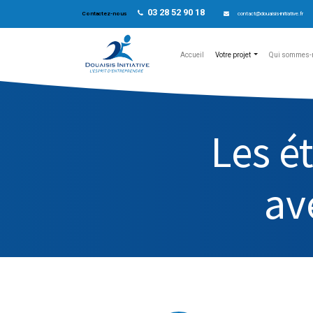
03 28 52 90 18
Contactez-nous
contact@douaisis-initiative.fr
Accueil
Votre projet
Qui sommes-
Les é
av