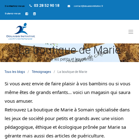
03 28 52 90 18
Contactez-nous
contact@douaisis-initiative.fr
Suivez-nous
La boutique de Marie
Pour les petits et les grands
Tous les blogs
Témoignages
La boutique de Marie
Si vous avez envie de faire plaisir à vos bambins ou si vous 
même êtes de grands enfants... voici un magasin qui saura 
vous amuser. 
Retrouvez La boutique de Marie à Somain spécialisée dans 
les jeux de société pour petits et grands avec une vision 
pédagogique, éthique et écologique prônée par Marie sa 
gérante mais aussi des articles de puériculture. 