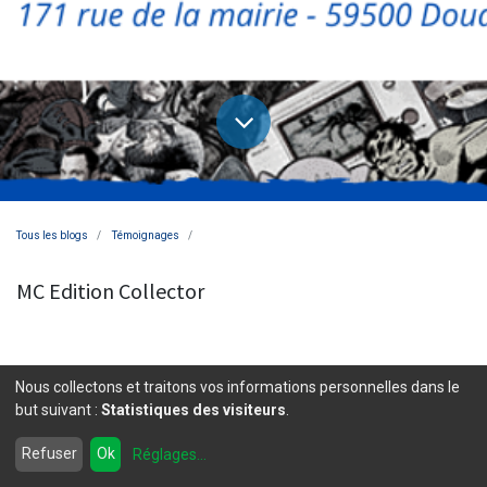
Tous les blogs
Témoignages
MC Edition Collector
Avis aux adeptes des produits de la Pop Culture :
Nous collectons et traitons vos informations personnelles dans le
but suivant :
Statistiques des visiteurs
.
depuis le 22 février vous pouvez trouver votre
bonheur neuf ou occasion au 171 rue de la Mairie à
Refuser
Ok
Réglages
...
Douai.