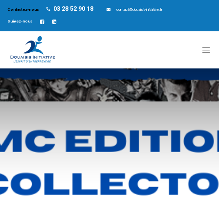
03 28 52 90 18
Contactez-nous
contact@douaisis-initiative.fr
Suivez-nous