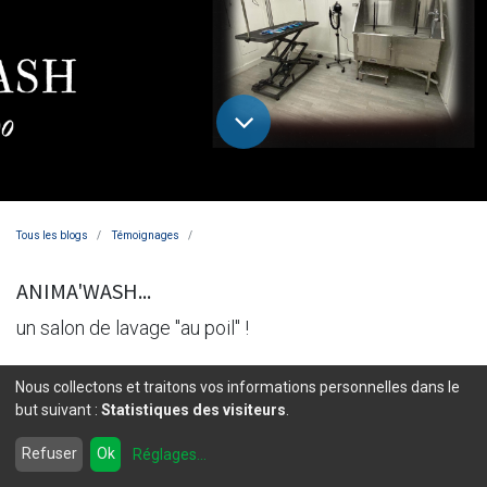
Tous les blogs
Témoignages
ANIMA'WASH...
un salon de lavage "au poil" !
Si vous avez besoin de laver votre compagnon à 4
Nous collectons et traitons vos informations personnelles dans le
but suivant :
Statistiques des visiteurs
.
pattes entre deux toilettages et souhaitez le faire
avec des équipements adaptés, rendez vous dans le
Refuser
Ok
Réglages
...
salon de lavage pour animaux ANIMA'WASH à Somain