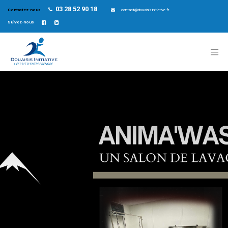
03 28 52 90 18
Contactez-nous
contact@douaisis-initiative.fr
Suivez-nous